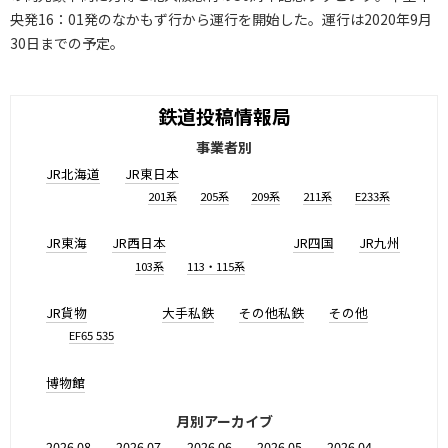
央発16：01発のなかもず行から運行を開始した。運行は2020年9月
30日までの予定。
鉄道投稿情報局
事業者別
JR北海道
JR東日本
201系
205系
209系
211系
E233系
JR東海
JR西日本
JR四国
JR九州
103系
113・115系
JR貨物
大手私鉄
その他私鉄
その他
EF65 535
博物館
月別アーカイブ
2026.08
2026.07
2026.06
2026.05
2026.04