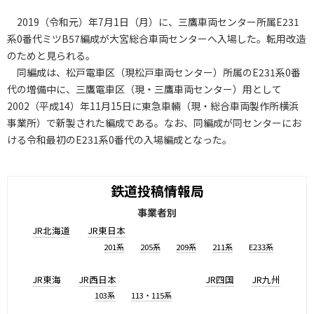
2019（令和元）年7月1日（月）に、三鷹車両センター所属E231
系0番代ミツB57編成が大宮総合車両センターへ入場した。転用改造
のためと見られる。
同編成は、松戸電車区（現松戸車両センター）所属のE231系0番
代の増備中に、三鷹電車区（現・三鷹車両センター）用として
2002（平成14）年11月15日に東急車輛（現・総合車両製作所横浜
事業所）で新製された編成である。なお、同編成が同センターにお
ける令和最初のE231系0番代の入場編成となった。
鉄道投稿情報局
事業者別
JR北海道
JR東日本
201系
205系
209系
211系
E233系
JR東海
JR西日本
JR四国
JR九州
103系
113・115系