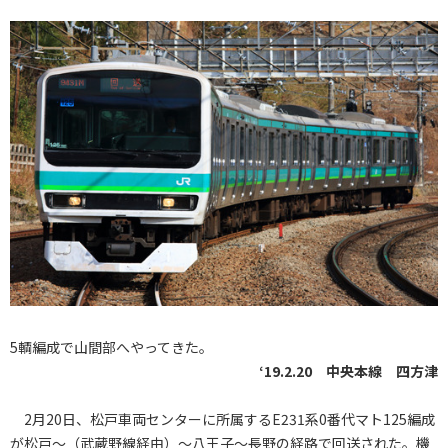
5輌編成で山間部へやってきた。
‘19.2.20 中央本線 四方津
2月20日、松戸車両センターに所属するE231系0番代マト125編成
が松戸～（武蔵野線経由）～八王子～長野の経路で回送された。機