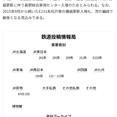
器更新に伴う長野総合車両センター入場のためとみられる。なお、
2015年9月から続いたE231系松戸車の機器更新入場も、次の編成で
最後となる見込みである。
鉄道投稿情報局
事業者別
JR北海道
JR東日本
201系
205系
209系
211系
E233系
JR東海
JR西日本
JR四国
JR九州
103系
113・115系
JR貨物
大手私鉄
その他私鉄
その他
EF65 535
博物館
月別アーカイブ