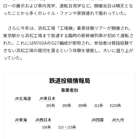
ローの展示および車内見学、運転台見学など。開催当日は晴天とな
ったことから多くのレイル・ファンや家族連れで賑わっていた。
さらに今年は、浜松工場「工場線」乗車体験ツアーが開催され、
東京駅から浜松工場まで直通する臨時の新幹線列車が初めて運転さ
れた。これにはN700AのG27編成が使用され、参加者は普段経験で
きない浜松工場の踏切を渡るという体験を堪能し、大いに盛り上が
っていた。
鉄道投稿情報局
事業者別
JR北海道
JR東日本
201系
205系
209系
211系
E233系
JR東海
JR西日本
JR四国
JR九州
103系
113・115系