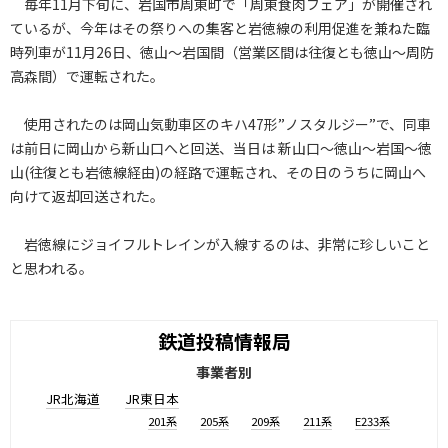
毎年11月下旬に、岩国市周東町で「周東食肉フェア」が開催され
ているが、今年はその祭りへの集客と岩徳線の利用促進を兼ねた臨
時列車が11月26日、徳山～岩国間（営業区間は往復とも徳山～周防
高森間）で運転された。
使用されたのは岡山気動車区のキハ47形”ノスタルジー”で、同車
は前日に岡山から新山口へと回送、当日は 新山口～徳山～岩国～徳
山(往復とも岩徳線経由)の経路で運転され、その日のうちに岡山へ
向けて返却回送された。
岩徳線にジョイフルトレインが入線するのは、非常に珍しいこと
と思われる。
鉄道投稿情報局
事業者別
JR北海道
JR東日本
201系
205系
209系
211系
E233系