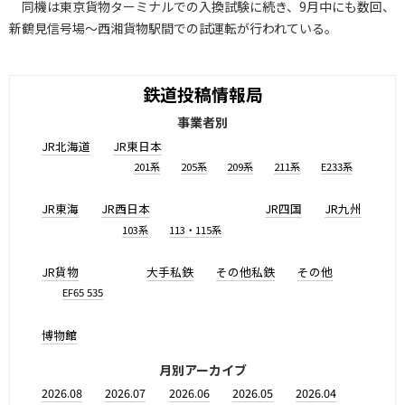
同機は東京貨物ターミナルでの入換試験に続き、9月中にも数回、
新鶴見信号場～西湘貨物駅間での試運転が行われている。
鉄道投稿情報局
事業者別
JR北海道
JR東日本
201系
205系
209系
211系
E233系
JR東海
JR西日本
JR四国
JR九州
103系
113・115系
JR貨物
大手私鉄
その他私鉄
その他
EF65 535
博物館
月別アーカイブ
2026.08
2026.07
2026.06
2026.05
2026.04