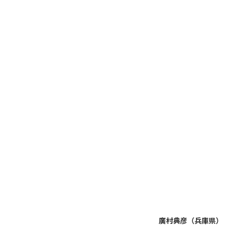
廣村典彦（兵庫県）