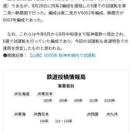
連）であるが、8月28日に同系2編成を連結した6連での試運転を東
二見～飾磨間で行った。編成は東二見方が6002号編成、飾磨方が
6003号編成であった。
なお、これらは今年6月から8月中旬頃まで阪神電鉄へ貸出され、
6連で試運転を行っていた編成であり、今回の試運転も直通特急での
運用を想定したものと思われる。
●関連記事：
【山陽】6000系 阪神本線内で試運転
鉄道投稿情報局
事業者別
JR北海道
JR東日本
201系
205系
209系
211系
E233系
JR東海
JR西日本
JR四国
JR九州
103系
113・115系