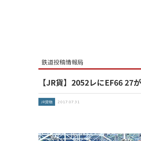
鉄道投稿情報局
【JR貨】2052レにEF66 2
JR貨物
2017.07.31