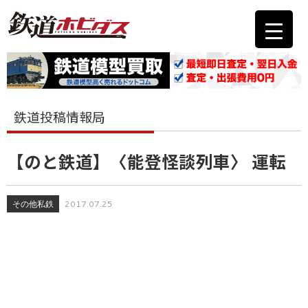
鉄道投稿情報局
【のと鉄道】〈能登怪談列車〉 運転
その他私鉄
2017.07.25