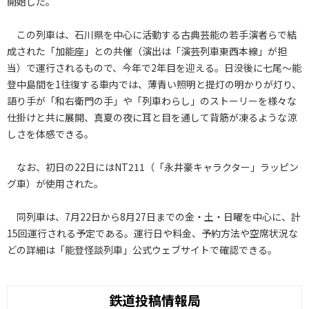
開始した。
この列車は、石川県を中心に活動する古典芸能の若手演者らで結
成された「加能座」との共催（演出は「演芸列車東西本線」が担
当）で運行されるもので、今年で2年目を迎える。日没後に七尾～能
登中島間を1往復する車内では、薄青い照明と提灯の明かりが灯り、
語り手が「和右衛門の手」や「列車わらし」のストーリーを様々な
仕掛けと共に展開、真夏の夜に耳と目を通して背筋が凍るような涼
しさを体感できる。
なお、初日の22日にはNT211（「永井豪キャラクター」ラッピン
グ車）が使用された。
同列車は、7月22日から8月27日までの金・土・日曜を中心に、計
15回運行される予定である。運行日や料金、予約方法や空席状況な
どの詳細は「能登怪談列車」公式ウェブサイトで確認できる。
鉄道投稿情報局