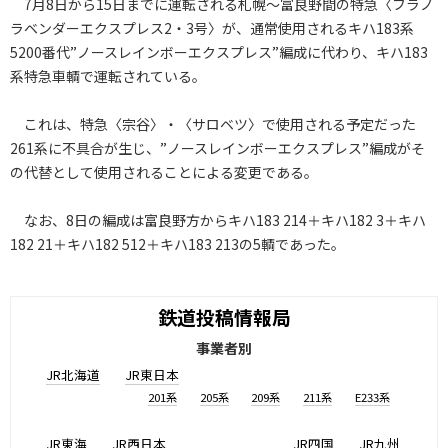
7月8日から15日までに運転される札幌〜富良野間の特急〈フラノ
ラベンダーエクスプレス2・3号〉が、通常使用されるキハ183系
5200番代”ノースレインボーエクスプレス”編成に代わり、キハ183
系特急車輌で運転されている。
これは、特急〈宗谷〉・〈サロベツ〉で使用される予定だった
261系に不具合が生じ、”ノースレインボーエクスプレス”編成がそ
の代替として使用されることによる変更である。
なお、8日の編成は富良野方からキハ183 214＋キハ182 3＋キハ
182 21＋キハ182 512＋キハ183 213の5輌であった。
鉄道投稿情報局
事業者別
JR北海道
JR東日本
201系
205系
209系
211系
E233系
JR東海
JR西日本
JR四国
JR九州