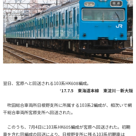
翌日、宮原へと回送される103系HK608編成。
‘17.7.5 東海道本線 東淀川―新大阪
吹田総合車両所日根野支所に所属する103系2編成が、相次いで網
干総合車両所宮原支所へ回送された。
このうち、7月4日に103系HK605編成が宮原へ回送された。初期
車を含む同編成の回送により、日根野支所に残る103系初期車は