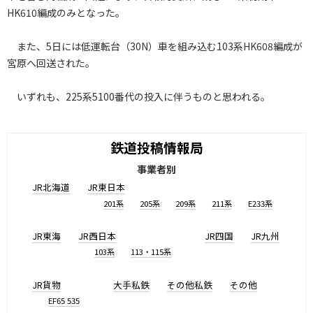
HK610編成のみとなった。
また、5日には低運転台（30N）車を組み込む103系HK608編成が
宮原へ回送された。
いずれも、225系5100番代の投入に伴うものと思われる。
鉄道投稿情報局
事業者別
JR北海道
JR東日本
201系
205系
209系
211系
E233系
JR東海
JR西日本
JR四国
JR九州
103系
113・115系
JR貨物
大手私鉄
その他私鉄
その他
EF65 535