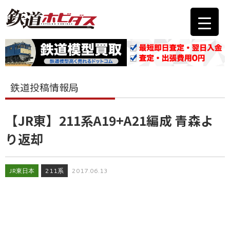
鉄道投稿情報局
【JR東】211系A19+A21編成 青森よ
り返却
JR東日本
211系
2017.06.13