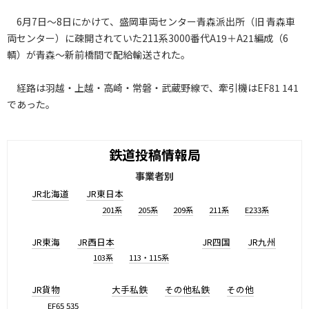
6月7日～8日にかけて、盛岡車両センター青森派出所（旧 青森車
両センター）に疎開されていた211系3000番代A19＋A21編成（6
輌）が青森～新前橋間で配給輸送された。
経路は羽越・上越・高崎・常磐・武蔵野線で、牽引機はEF81 141
であった。
鉄道投稿情報局
事業者別
JR北海道
JR東日本
201系
205系
209系
211系
E233系
JR東海
JR西日本
JR四国
JR九州
103系
113・115系
JR貨物
大手私鉄
その他私鉄
その他
EF65 535