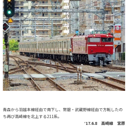
青森から羽越本線経由で南下し、常磐・武蔵野線経由で方転したの
ち再び高崎線を北上する211系。
‘17.6.8 高崎線 宮原