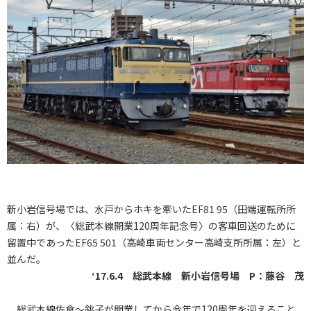
新小岩信号場では、水戸からホキを牽いたEF81 95（田端運転所所
属：右）が、〈総武本線開業120周年記念号〉の客車回送のために
留置中であったEF65 501（高崎車両センター高崎支所所属：左）と
並んだ。
‘17.6.4 総武本線 新小岩信号場 P：藤谷 茂
総武本線佐倉～銚子が開業してから今年で120周年を迎えること