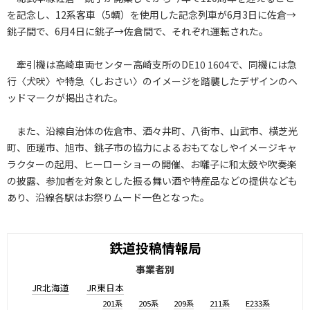
を記念し、12系客車（5輌）を使用した記念列車が6月3日に佐倉→
銚子間で、6月4日に銚子→佐倉間で、それぞれ運転された。
牽引機は高崎車両センター高崎支所のDE10 1604で、同機には急
行〈犬吠〉や特急〈しおさい〉のイメージを踏襲したデザインのヘ
ッドマークが掲出された。
また、沿線自治体の佐倉市、酒々井町、八街市、山武市、横芝光
町、匝瑳市、旭市、銚子市の協力によるおもてなしやイメージキャ
ラクターの起用、ヒーローショーの開催、お囃子に和太鼓や吹奏楽
の披露、参加者を対象とした振る舞い酒や特産品などの提供なども
あり、沿線各駅はお祭りムード一色となった。
鉄道投稿情報局
事業者別
JR北海道
JR東日本
201系
205系
209系
211系
E233系