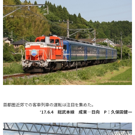
首都圏近郊での客車列車の運転は注目を集めた。
‘17.6.4 総武本線 成東―日向 P：久保田健一