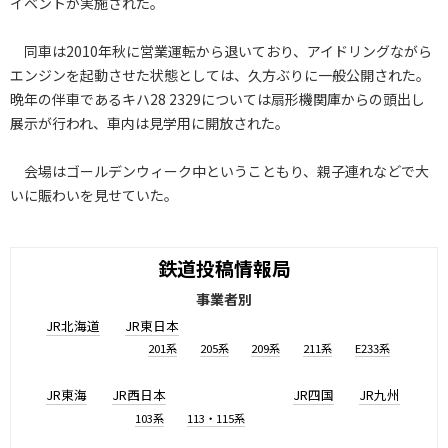
イベントが実施された。
同車は2010年秋に営業運転から退いており、アイドリングながら
エンジンを起動させた状態としては、久方ぶりに一般公開された。
晩年の伴車であるキハ28 2329については扇形機関庫からの頭出し
展示が行われ、車内は見学用に開放された。
会場はゴールデンウィーク中ということもり、親子連れなどで大
いに賑わいを見せていた。
鉄道投稿情報局
事業者別
JR北海道
JR東日本
201系
205系
209系
211系
E233系
JR東海
JR西日本
JR四国
JR九州
103系
113・115系