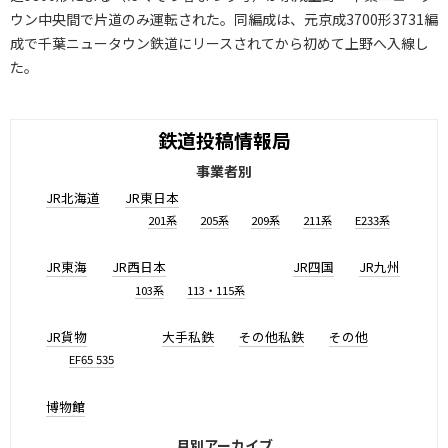
ウン中央間で片道のみ運転された。同編成は、元京成3700形3731編
成で千葉ニュータウン鉄道にリースされてから初めて上野へ入線し
た。
鉄道投稿情報局
事業者別
JR北海道
JR東日本
201系
205系
209系
211系
E233系
JR東海
JR西日本
JR四国
JR九州
103系
113・115系
JR貨物
大手私鉄
その他私鉄
その他
EF65 535
博物館
月別アーカイブ