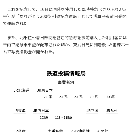
これを記念して、16日に同系を使用した臨時特急〈きりふり275
号〉が「ありがとう300型 引退記念運転」として浅草→東武日光間
で運転された。
また、北千住～春日部間を含む特急券を事前購入した利用客には
車内で記念乗車証が配布されたほか、東武日光に到着後は5番線ホー
ムで写真撮影会が開かれた。
鉄道投稿情報局
事業者別
JR北海道
JR東日本
201系
205系
209系
211系
E233系
JR東海
JR西日本
JR四国
JR九州
103系
113・115系
JR貨物
大手私鉄
その他私鉄
その他