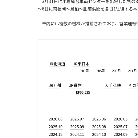
3月31日に小倉総合車両センターを出場した初の81
～6日に南福岡～鳥栖～肥前浜間を各日1往復する
車内には複数の機械が搭載されており、営業運転
JR北海道
JR東日本
201系
205系
209系
211系
JR九州
JR貨物
大手私鉄
その
EF65 535
2026.08
2026.07
2026.06
2026.05
2
2025.10
2025.09
2025.08
2025.07
2
2024.12
2024.11
2024.10
2024.09
2