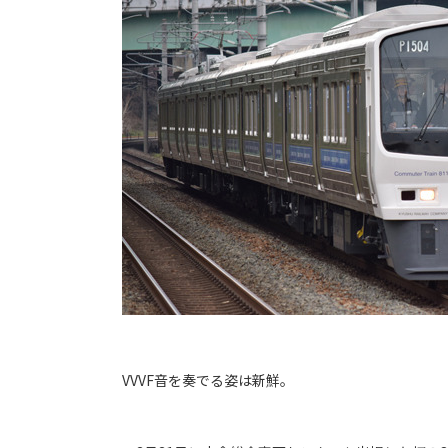
VVVF音を奏でる姿は新鮮。