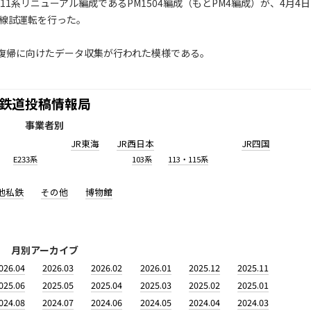
1系リニューアル編成であるPM1504編成（もとPM4編成）が、4月4日
本線試運転を行った。
復帰に向けたデータ収集が行われた模様である。
鉄道投稿情報局
事業者別
JR東海
JR西日本
JR四国
E233系
103系
113・115系
他私鉄
その他
博物館
月別アーカイブ
026.04
2026.03
2026.02
2026.01
2025.12
2025.11
025.06
2025.05
2025.04
2025.03
2025.02
2025.01
024.08
2024.07
2024.06
2024.05
2024.04
2024.03