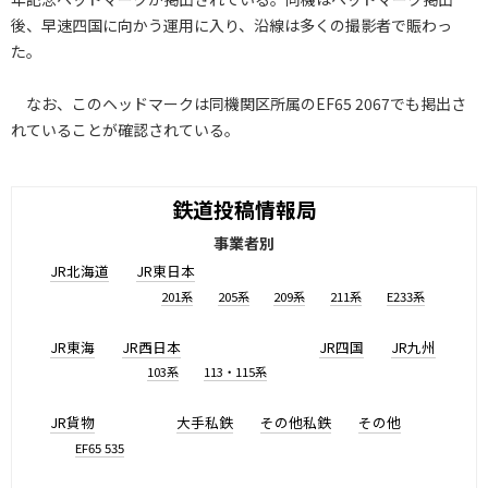
後、早速四国に向かう運用に入り、沿線は多くの撮影者で賑わっ
た。
なお、このヘッドマークは同機関区所属のEF65 2067でも掲出さ
れていることが確認されている。
鉄道投稿情報局
事業者別
JR北海道
JR東日本
201系
205系
209系
211系
E233系
JR東海
JR西日本
JR四国
JR九州
103系
113・115系
JR貨物
大手私鉄
その他私鉄
その他
EF65 535