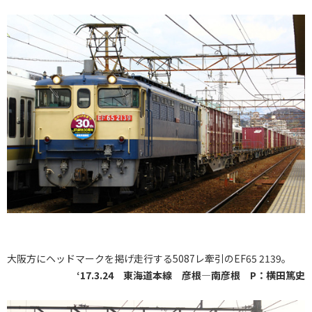
大阪方にヘッドマークを掲げ走行する5087レ牽引のEF65 2139。
‘17.3.24 東海道本線 彦根―南彦根 P：横田篤史