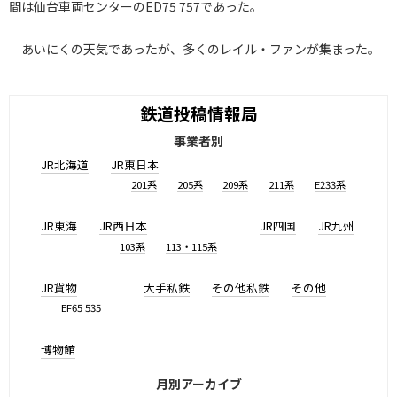
間は仙台車両センターのED75 757であった。
あいにくの天気であったが、多くのレイル・ファンが集まった。
鉄道投稿情報局
事業者別
JR北海道
JR東日本
201系
205系
209系
211系
E233系
JR東海
JR西日本
JR四国
JR九州
103系
113・115系
JR貨物
大手私鉄
その他私鉄
その他
EF65 535
博物館
月別アーカイブ