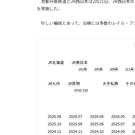
京都丹後鉄道とJR西日本は2月21日、JR西日本のキハ
を実施した。
珍しい編成とあって、沿線には多数のレイル・フ
JR北海道
JR東日本
201系
205系
209系
211系
JR九州
JR貨物
大手私鉄
その
EF65 535
2026.08
2026.07
2026.06
2026.05
2
2025.10
2025.09
2025.08
2025.07
2
2024.12
2024.11
2024.10
2024.09
2