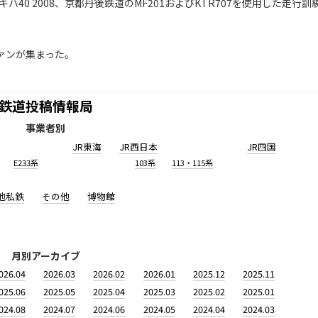
40 2008、京都丹後鉄道のMF201およびKTR707を使用した走行訓
ァンが集まった。
鉄道投稿情報局
事業者別
JR東海
JR西日本
JR四国
E233系
103系
113・115系
他私鉄
その他
博物館
月別アーカイブ
026.04
2026.03
2026.02
2026.01
2025.12
2025.11
025.06
2025.05
2025.04
2025.03
2025.02
2025.01
024.08
2024.07
2024.06
2024.05
2024.04
2024.03