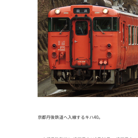
京都丹後鉄道へ入線するキハ40。