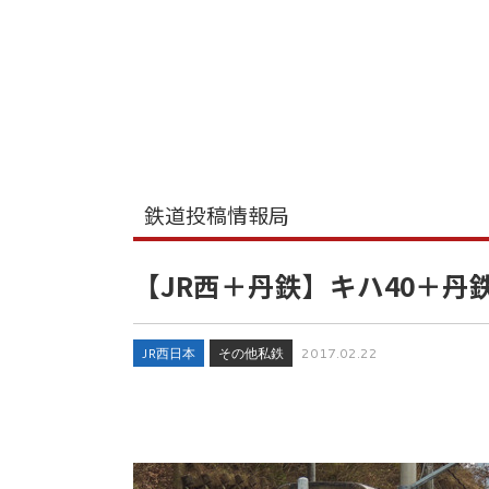
鉄道投稿情報局
【JR西＋丹鉄】キハ40＋丹
JR西日本
その他私鉄
2017.02.22