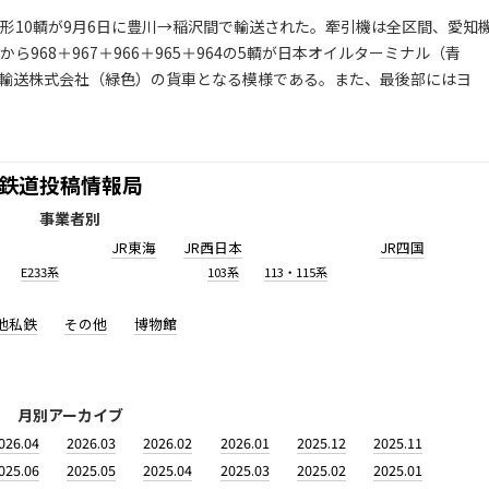
形10輌が9月6日に豊川→稲沢間で輸送された。牽引機は全区間、愛知
方から968＋967＋966＋965＋964の5輌が日本オイルターミナル（青
日本石油輸送株式会社（緑色）の貨車となる模様である。また、最後部にはヨ
鉄道投稿情報局
事業者別
JR東海
JR西日本
JR四国
E233系
103系
113・115系
他私鉄
その他
博物館
月別アーカイブ
026.04
2026.03
2026.02
2026.01
2025.12
2025.11
025.06
2025.05
2025.04
2025.03
2025.02
2025.01