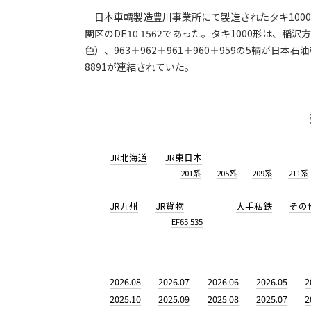
日本車輌製造豊川事業所にて製造されたタキ1000
関区のDE10 1562であった。タキ1000形は、稲沢
色）、963＋962＋961＋960＋959の5輌が
8891が連結されていた。
JR北海道
JR東日本
201系
205系
209系
211系
JR九州
JR貨物
大手私鉄
その
EF65 535
2026.08
2026.07
2026.06
2026.05
2
2025.10
2025.09
2025.08
2025.07
2