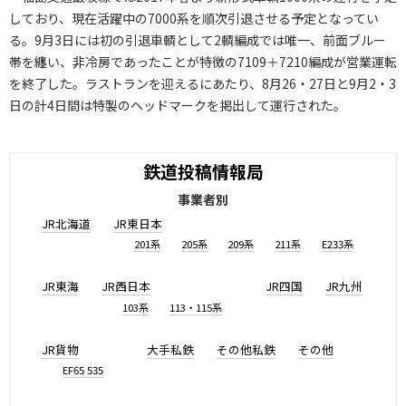
しており、現在活躍中の7000系を順次引退させる予定となってい
る。9月3日には初の引退車輌として2輌編成では唯一、前面ブルー
帯を纏い、非冷房であったことが特徴の7109＋7210編成が営業運転
を終了した。ラストランを迎えるにあたり、8月26・27日と9月2・3
日の計4日間は特製のヘッドマークを掲出して運行された。
鉄道投稿情報局
事業者別
JR北海道
JR東日本
201系
205系
209系
211系
E233系
JR東海
JR西日本
JR四国
JR九州
103系
113・115系
JR貨物
大手私鉄
その他私鉄
その他
EF65 535