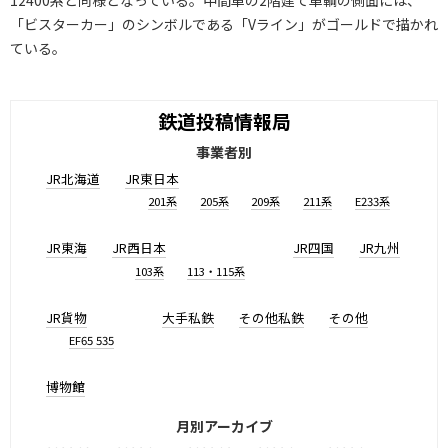
12400系と同様となっている。中間車の2階建て車輌の側面には、
「ビスターカー」のシンボルである「Vライン」がゴールドで描かれ
ている。
鉄道投稿情報局
事業者別
JR北海道
JR東日本
201系
205系
209系
211系
E233系
JR東海
JR西日本
JR四国
JR九州
103系
113・115系
JR貨物
大手私鉄
その他私鉄
その他
EF65 535
博物館
月別アーカイブ