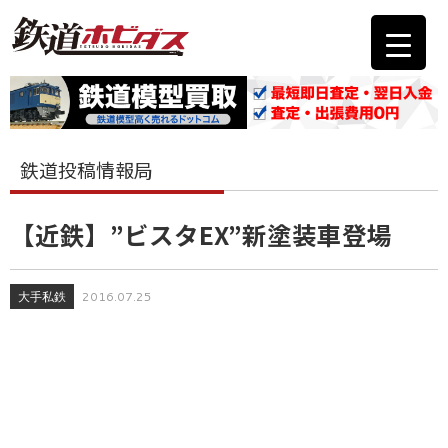
鉄道投稿情報局
【近鉄】”ビスタEX”新塗装車登場
大手私鉄
2016.07.25