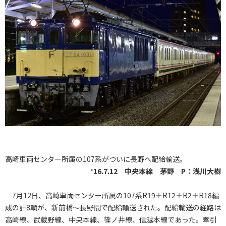
高崎車両センター所属の107系がついに長野へ配給輸送。
‘16.7.12 中央本線 茅野 P：浅川大樹
7月12日、高崎車両センター所属の107系R19＋R12＋R2＋R18編
成の計8輌が、新前橋～長野間で配給輸送された。配給輸送の経路は
高崎線、武蔵野線、中央本線、篠ノ井線、信越本線であった。牽引