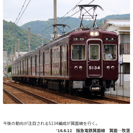
今後の動向が注目される5134編成が箕面線を行く。
‘16.6.12 阪急電鉄箕面線 箕面―牧落