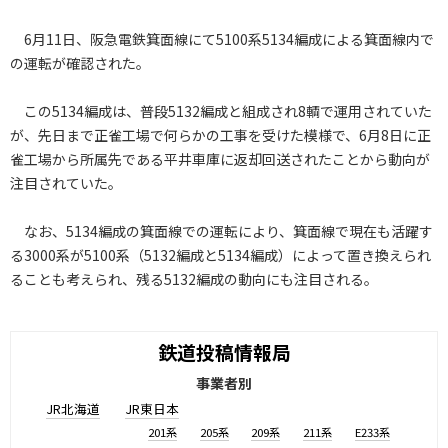
6月11日、阪急電鉄箕面線にて5100系5134編成による箕面線内で
の運転が確認された。
この5134編成は、普段5132編成と組成され8輌で運用されていた
が、先日まで正雀工場で何らかの工事を受けた模様で、6月8日に正
雀工場から所属先である平井車庫に返却回送されたことから動向が
注目されていた。
なお、5134編成の箕面線での運転により、箕面線で現在も活躍す
る3000系が5100系（5132編成と5134編成）によって置き換えられ
ることも考えられ、残る5132編成の動向にも注目される。
鉄道投稿情報局
事業者別
JR北海道
JR東日本
201系
205系
209系
211系
E233系