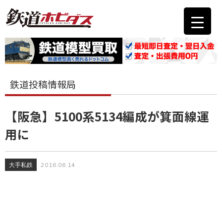
鉄道投稿情報局
【阪急】5100系5134編成が箕面線運
用に
大手私鉄
2016.06.14