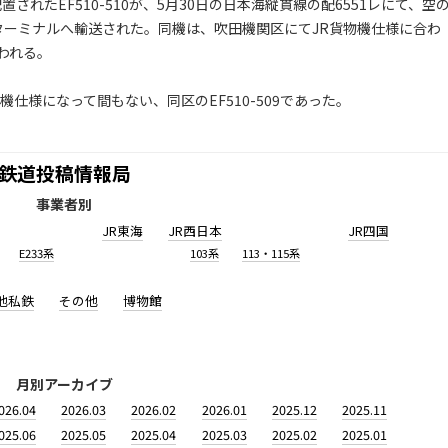
れたEF510-510が、5月30日の日本海縦貫線の配6551レにて、空
ターミナルへ輸送された。同機は、吹田機関区にてJR貨物機仕様に合わ
われる。
仕様になって間もない、同区のEF510-509であった。
鉄道投稿情報局
事業者別
JR東海
JR西日本
JR四国
E233系
103系
113・115系
他私鉄
その他
博物館
月別アーカイブ
026.04
2026.03
2026.02
2026.01
2025.12
2025.11
025.06
2025.05
2025.04
2025.03
2025.02
2025.01