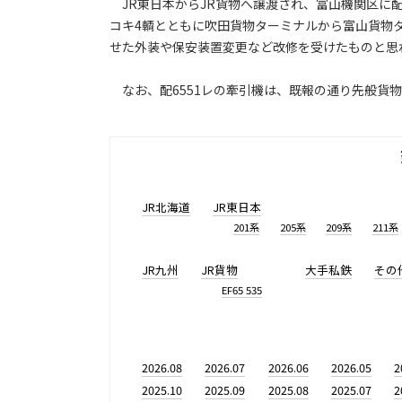
JR東日本からJR貨物へ譲渡され、富山機関区に配置さ
コキ4輌とともに吹田貨物ターミナルから富山貨物
せた外装や保安装置変更など改修を受けたものと思
なお、配6551レの牽引機は、既報の通り先般貨物機
JR北海道
JR東日本
201系
205系
209系
211系
JR九州
JR貨物
大手私鉄
その
EF65 535
2026.08
2026.07
2026.06
2026.05
2
2025.10
2025.09
2025.08
2025.07
2