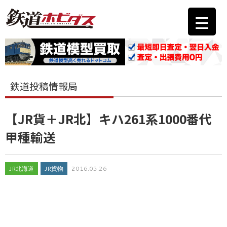
鉄道投稿情報局
【JR貨＋JR北】キハ261系1000番代
甲種輸送
JR北海道
JR貨物
2016.05.26