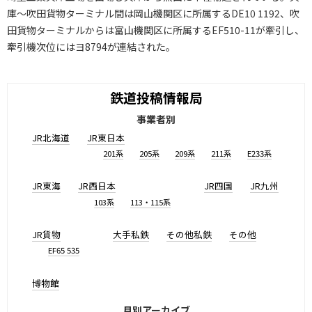
庫～吹田貨物ターミナル間は岡山機関区に所属するDE10 1192、吹
田貨物ターミナルからは富山機関区に所属するEF510-11が牽引し、
牽引機次位にはヨ8794が連結された。
鉄道投稿情報局
事業者別
JR北海道
JR東日本
201系
205系
209系
211系
E233系
JR東海
JR西日本
JR四国
JR九州
103系
113・115系
JR貨物
大手私鉄
その他私鉄
その他
EF65 535
博物館
月別アーカイブ