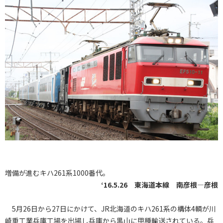
増備が進むキハ261系1000番代。
‘16.5.26 東海道本線 南彦根―彦根
5月26日から27日にかけて、JR北海道のキハ261系の構体4輌が川
崎重工業兵庫工場を出場し兵庫から黒山に甲種輸送されている。兵