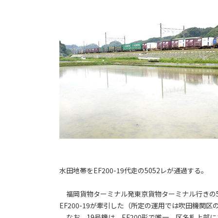
水田地帯をEF200-19代走の5052レが通過する。
福岡貨物ターミナル発東京貨物ターミナル行きの5
EF200-19が牽引した（所定の運用では吹田機関区の
なお、19号機は、EF200形で唯一、区名札上部に