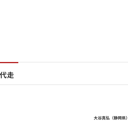
が代走
大谷真弘（静岡県