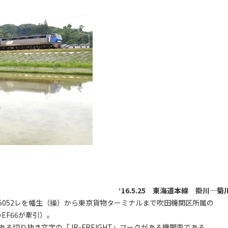
‘16.5.25 東海道本線 掛川―菊
052レを幡生（操）から東京貨物ターミナルまで吹田機関区所属の
EF66が牽引）。
ある切り抜き文字の「JR-FREIGHT」マークがある機関車である。