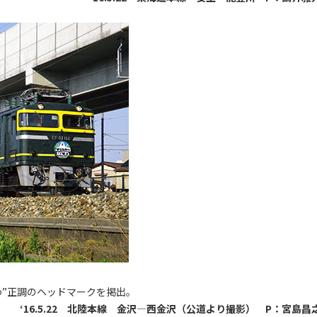
わ”正調のヘッドマークを掲出。
‘16.5.22 北陸本線 金沢―西金沢（公道より撮影） P：宮島昌