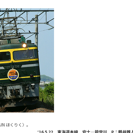
IN ほくりく〉。
‘16.5.22 東海道本線 安土―能登川 P：鶴井雅