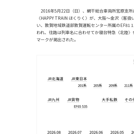
2016年5月22日（日）、網干総合車両所宮原支所
〈HAPPY TRAIN ほくりく〉が、大阪～金沢
い、敦賀地域鉄道部敦賀運転センター所属のEF81
われ、往路は列車名に合わせてか寝台特急〈北陸〉
マークが掲出された。
JR北海道
JR東日本
201系
205系
209系
211系
JR九州
JR貨物
大手私鉄
その
EF65 535
2026.08
2026.07
2026.06
2026.05
2