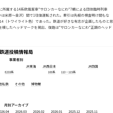
に所属する14系欧風客車”サロンカーなにわ”7輌による団体臨時列車
（客扱いは米原～金沢）間で1往復運転された。牽引は先般の検査明け間もな
 114（トワイライト色）であった。鉄道が好きな有志が企画したものと思
を模したヘッドマークを掲出、復路は”サロンカーなにわ”正調のヘッド
鉄道投稿情報局
事業者別
JR東海
JR西日本
JR四国
E233系
103系
113・115系
他私鉄
その他
博物館
月別アーカイブ
026.04
2026.03
2026.02
2026.01
2025.12
2025.11