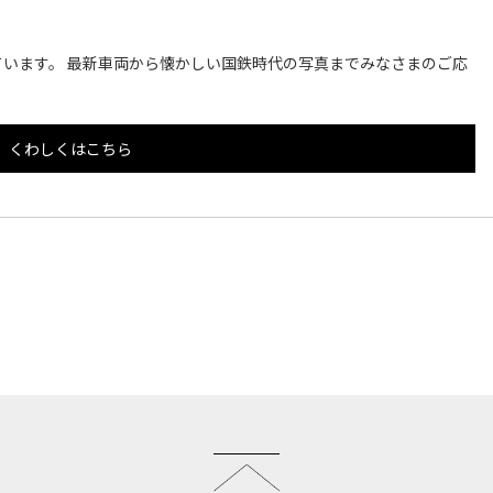
います。 最新車両から懐かしい国鉄時代の写真までみなさまのご応
くわしくはこちら
このページのトップへ