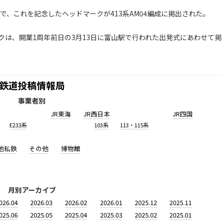
で、これを記念したヘッドマークが413系AM04編成に掲出された。
は、開業1周年前日の3月13日に富山駅で行われた出発式にあわせて掲
鉄道投稿情報局
事業者別
JR東海
JR西日本
JR四国
E233系
103系
113・115系
他私鉄
その他
博物館
月別アーカイブ
026.04
2026.03
2026.02
2026.01
2025.12
2025.11
025.06
2025.05
2025.04
2025.03
2025.02
2025.01