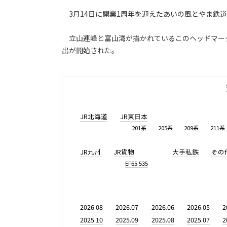
3月14日に開業1周年を迎えたあいの風とやま鉄道
立山連峰と富山湾が描かれているこのヘッドマーク
出が開始された。
JR北海道
JR東日本
201系
205系
209系
211系
JR九州
JR貨物
大手私鉄
その
EF65 535
2026.08
2026.07
2026.06
2026.05
2
2025.10
2025.09
2025.08
2025.07
2