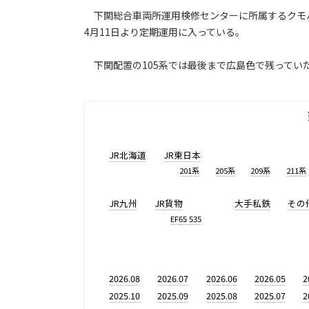
下関総合車両所運用検修センターに所属するクモハ1
4月11日より定期運用に入っている。
下関配置の105系では最後まで広島色で残ってい
JR北海道
JR東日本
201系
205系
209系
211系
JR九州
JR貨物
大手私鉄
その
EF65 535
2026.08
2026.07
2026.06
2026.05
2
2025.10
2025.09
2025.08
2025.07
2