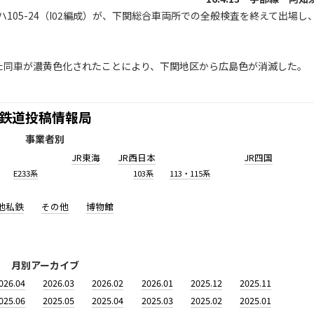
05-24（I02編成）が、下関総合車両所での全般検査を終えて出場し
た同車が濃黄色化されたことにより、下関地区から広島色が消滅した。
鉄道投稿情報局
事業者別
JR東海
JR西日本
JR四国
E233系
103系
113・115系
他私鉄
その他
博物館
月別アーカイブ
026.04
2026.03
2026.02
2026.01
2025.12
2025.11
025.06
2025.05
2025.04
2025.03
2025.02
2025.01