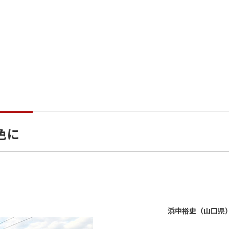
黄色に
浜中裕史（山口県