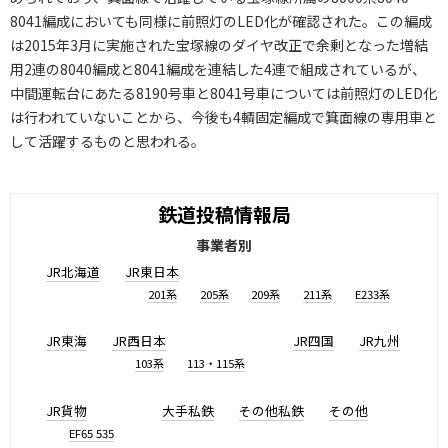
8041編成においても同様に前照灯のLED化が確認された。この編成
は2015年3月に実施された宝塚線のダイヤ改正で余剰となった増結
用2連の8040編成と8041編成を連結した4連で組成されているが、
中間運転台にあたる8190号車と8041号車については前照灯のLED化
は行われていないことから、今後も4輌固定編成で箕面線の専用車と
して活躍するものと思われる。
鉄道投稿情報局
事業者別
JR北海道
JR東日本
201系
205系
209系
211系
E233系
JR東海
JR西日本
JR四国
JR九州
103系
113・115系
JR貨物
大手私鉄
その他私鉄
その他
EF65 535