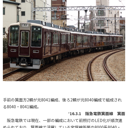
手前の箕面方2輌が元8041編成、後ろ2輌が元8040編成で組成され
る8040・8041編成。
‘16.3.1 阪急電鉄箕面線 箕面
阪急電鉄では現在、一部の編成において前照灯のLED化が順次進
められており、箕面線で活躍している宝塚線所属の8000系8040・