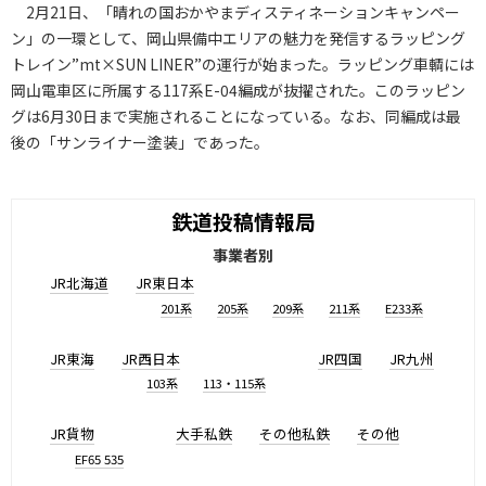
2月21日、「晴れの国おかやまディスティネーションキャンペー
ン」の一環として、岡山県備中エリアの魅力を発信するラッピング
トレイン”mt×SUN LINER”の運行が始まった。ラッピング車輌には
岡山電車区に所属する117系E-04編成が抜擢された。このラッピン
グは6月30日まで実施されることになっている。なお、同編成は最
後の「サンライナー塗装」であった。
鉄道投稿情報局
事業者別
JR北海道
JR東日本
201系
205系
209系
211系
E233系
JR東海
JR西日本
JR四国
JR九州
103系
113・115系
JR貨物
大手私鉄
その他私鉄
その他
EF65 535