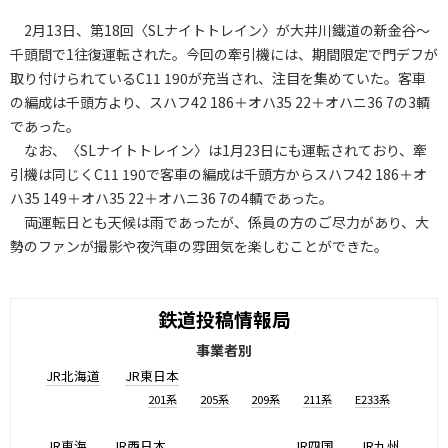
2月13日、第18回〈SLナイトトレイン〉が大井川鐵道の新金谷～
千頭間で1往復運転された。今回の牽引機には、期間限定で門デフが
取り付けられているC11 190が充当され、注目を集めていた。客車
の編成は千頭方より、スハフ42 186＋オハ35 22＋オハニ36 7の3輌
であった。
なお、〈SLナイトトレイン〉は1月23日にも運転されており、牽
引機は同じくC11 190で客車の編成は千頭方からスハフ42 186＋オ
ハ35 149＋オハ35 22＋オハニ36 7の4輌であった。
両運転日とも天候は雨であったが、係員の方のご尽力があり、大
勢のファンが撮影や夜汽車の雰囲気を楽しむことができた。
鉄道投稿情報局
事業者別
JR北海道
JR東日本
201系
205系
209系
211系
E233系
JR東海
JR西日本
JR四国
JR九州