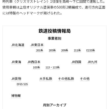
時列車〈クリスマストレイン〉1往復を高崎～下仁田間で運転した。
使用車輌は上信オリジナル塗装車の500形2輌編成で、進行方向正面
には特製のヘッドマークが掲げられた。
鉄道投稿情報局
事業者別
JR北海道
JR東日本
201系
205系
209系
211系
E233系
JR東海
JR西日本
JR四国
JR九州
103系
113・115系
JR貨物
大手私鉄
その他私鉄
その他
EF65 535
博物館
月別アーカイブ