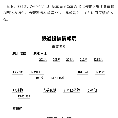
なお、8862レのダイヤは川崎車両所貨車派出に検査入場する車輌
の回送のほか、自衛隊機材輸送やレール輸送としても使用実績があ
る。
鉄道投稿情報局
事業者別
JR北海道
JR東日本
201系
205系
209系
211系
E233系
JR東海
JR西日本
JR四国
JR九州
103系
113・115系
JR貨物
大手私鉄
その他私鉄
その他
EF65 535
博物館