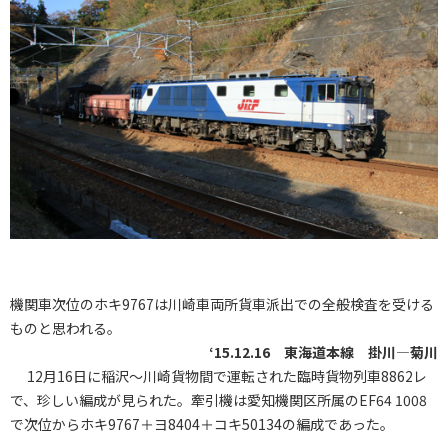
機関車次位のホキ9767は川崎車両所貨車派出での全般検査を受ける
ものと思われる。
‘15.12.16 東海道本線 掛川―菊川
12月16日に稲沢～川崎貨物間で運転された臨時貨物列車8862レ
で、珍しい編成が見られた。牽引機は愛知機関区所属のEF64 1008
で次位からホキ9767＋ヨ8404＋コキ50134の編成であった。