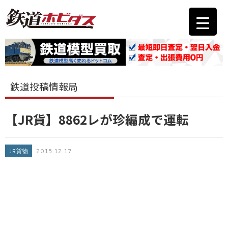
鉄道投稿情報局
【JR貨】8862レが珍編成で運転
JR貨物
2015.12.17