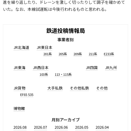
進を繰り返したり、ドレーンを激しく切ったりして調子を確かめて
いた。なお、本線試運転は今後行われるものと思われる。
鉄道投稿情報局
事業者別
JR北海道
JR東日本
201系
205系
209系
211系
E233系
JR東海
JR西日本
JR四国
JR九州
103系
113・115系
JR貨物
大手私鉄
その他私鉄
その他
EF65 535
博物館
月別アーカイブ
2026.08
2026.07
2026.06
2026.05
2026.04