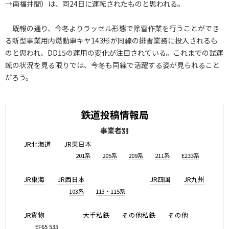
→南福井間）は、同24日に運転されたものと思われる。
既報の通り、今冬よりラッセル形態で除雪作業を行うことができ
る新型事業用内燃動車キヤ143形が同線の排雪業務に投入されるも
のと思われ、DD15の運用の変化が注目されている。これまでの試運
転の状況を見る限りでは、今冬も同線で活躍する姿が見られること
だろう。
鉄道投稿情報局
事業者別
JR北海道
JR東日本
201系
205系
209系
211系
E233系
JR東海
JR西日本
JR四国
JR九州
103系
113・115系
JR貨物
大手私鉄
その他私鉄
その他
EF65 535