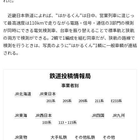
れた。
近畿日本鉄道によれば、”はかるくん”は日中、営業列車に混じっ
て最高速度は110kmで走りながら電路・信号・通信の3部門の検測
が同時にできる電気検測車、台車を振り替えることで標準軌と狭軌
の両方で検測ができる。2輌で1編成を組む同車だが、狭軌の路線で
検測を行うときは、写真のように”はかるくん”1輌に一般車輌が連結
される。
鉄道投稿情報局
事業者別
JR北海道
JR東日本
201系
205系
209系
211系
E233系
JR東海
JR西日本
JR四国
JR九州
103系
113・115系
JR貨物
大手私鉄
その他私鉄
その他