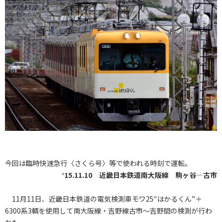
今回は臨時快速急行〈さくら号〉等で使われる時刻で運転。
‘15.11.10 近畿日本鉄道南大阪線 駒ヶ谷―古市
11月11日、近畿日本鉄道の電気検測車モワ25″はかるくん”＋
6300系3輌を使用して南大阪線・吉野線古市～吉野間の検測が行わ