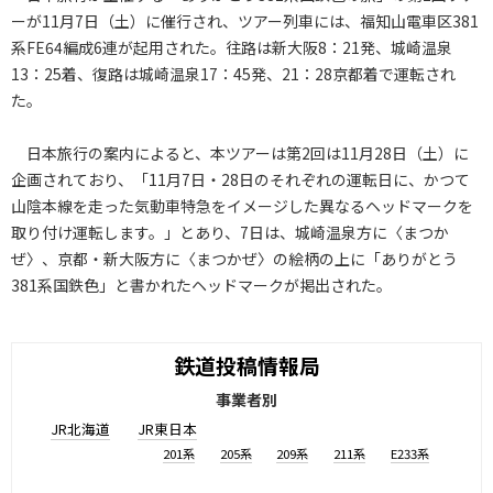
ーが11月7日（土）に催行され、ツアー列車には、福知山電車区381
系FE64編成6連が起用された。往路は新大阪8：21発、城崎温泉
13：25着、復路は城崎温泉17：45発、21：28京都着で運転され
た。
日本旅行の案内によると、本ツアーは第2回は11月28日（土）に
企画されており、「11月7日・28日のそれぞれの運転日に、かつて
山陰本線を走った気動車特急をイメージした異なるヘッドマークを
取り付け運転します。」とあり、7日は、城崎温泉方に〈まつか
ぜ〉、京都・新大阪方に〈まつかぜ〉の絵柄の上に「ありがとう
381系国鉄色」と書かれたヘッドマークが掲出された。
鉄道投稿情報局
事業者別
JR北海道
JR東日本
201系
205系
209系
211系
E233系