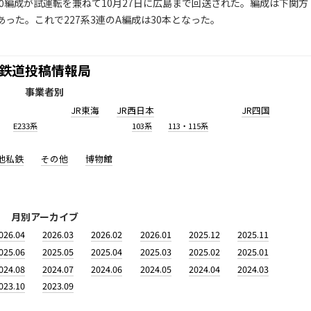
30編成が試運転を兼ねて10月27日に広島まで回送された。編成は下関方
30であった。これで227系3連のA編成は30本となった。
鉄道投稿情報局
事業者別
JR東海
JR西日本
JR四国
E233系
103系
113・115系
他私鉄
その他
博物館
月別アーカイブ
026.04
2026.03
2026.02
2026.01
2025.12
2025.11
025.06
2025.05
2025.04
2025.03
2025.02
2025.01
024.08
2024.07
2024.06
2024.05
2024.04
2024.03
023.10
2023.09