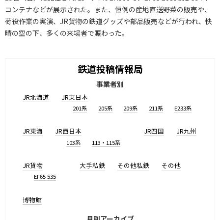
コンテナなどが展示された。また、恒例の産地直送野菜の販売や、
荷役作業の実演、JR貨物の鉄道グッズや部品販売などが行われ、快
晴の空の下、多くの来場者で賑わった。
鉄道投稿情報局
事業者別
JR北海道
JR東日本
201系
205系
209系
211系
E233系
JR東海
JR西日本
JR四国
JR九州
103系
113・115系
JR貨物
大手私鉄
その他私鉄
その他
EF65 535
博物館
月別アーカイブ