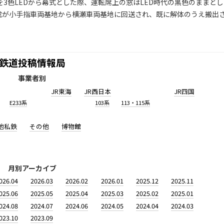
を3色LEDから幕式とした際、運転席上の窓はLED時代の黒色のままとし
3編成が小手指車両基地から横瀬車両基地に回送され、既に解体のうえ搬出
鉄道投稿情報局
事業者別
JR東海
JR西日本
JR四国
E233系
103系
113・115系
他私鉄
その他
博物館
月別アーカイブ
026.04
2026.03
2026.02
2026.01
2025.12
2025.11
025.06
2025.05
2025.04
2025.03
2025.02
2025.01
024.08
2024.07
2024.06
2024.05
2024.04
2024.03
023.10
2023.09