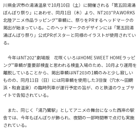
川県金沢市の湯涌温泉で10月10日（土）に開催される「第五回湯涌
ぼんぼり祭り」にあわせ、同月1日（木）より、NT203″P.A.WORKS
北陸アニメ作品ラッピング”車輌に、祭りをPRするヘッドマークの
掲出が始まっている。このヘッドマークのデザインには「第五回湯
涌ぼんぼり祭り」公式PRポスターと同様のイラストが使用されてい
る。
今年はNT202″劇場版 花咲くいろはHOME SWEET HOMEラッピ
ング”車輌が重要部検査と思われる検査入場のため、10月より運用を
離脱していることから、掲出車輌はNT203の1輌のみと少し寂しい
ものの、同月11日（日）には同車輌を使用した3往復（穴水～田鶴
浜・和倉温泉）の臨時列車が運行予定の旨が、のと鉄道のウェブサ
イトで告知されている。
また、同じく「湯乃鷺駅」としてアニメの舞台になった西岸の駅
舎では、今年もぼんぼりが飾られ、夜間の一部時間帯で点灯も実施
されている。