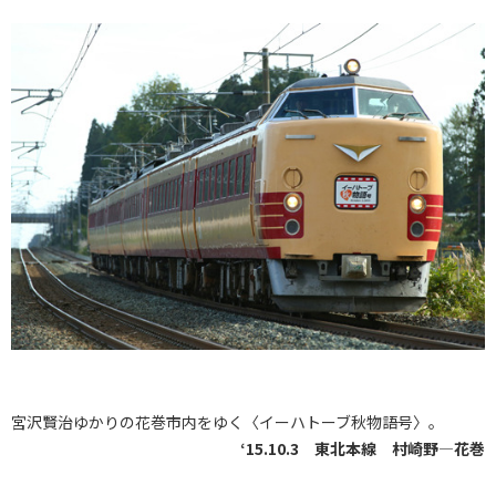
宮沢賢治ゆかりの花巻市内をゆく〈イーハトーブ秋物語号〉。
‘15.10.3 東北本線 村崎野―花巻