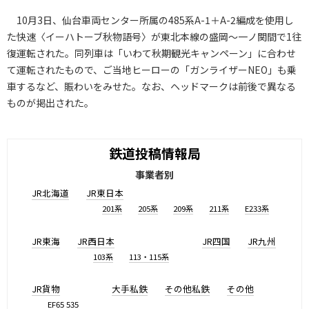
10月3日、仙台車両センター所属の485系A-1＋A-2編成を使用し
た快速〈イーハトーブ秋物語号〉が東北本線の盛岡～一ノ関間で1往
復運転された。同列車は「いわて秋期観光キャンペーン」に合わせ
て運転されたもので、ご当地ヒーローの「ガンライザーNEO」も乗
車するなど、賑わいをみせた。なお、ヘッドマークは前後で異なる
ものが掲出された。
鉄道投稿情報局
事業者別
JR北海道
JR東日本
201系
205系
209系
211系
E233系
JR東海
JR西日本
JR四国
JR九州
103系
113・115系
JR貨物
大手私鉄
その他私鉄
その他
EF65 535