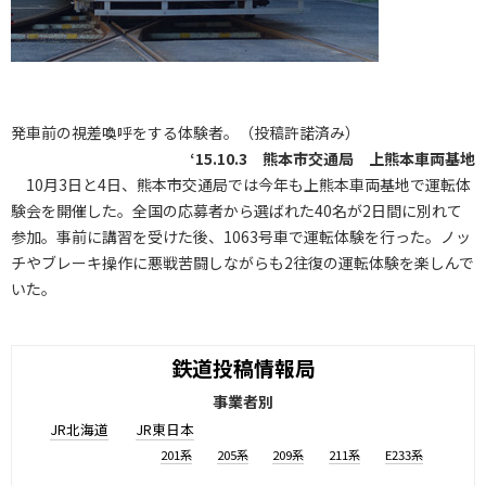
発車前の視差喚呼をする体験者。（投稿許諾済み）
‘15.10.3 熊本市交通局 上熊本車両基地
10月3日と4日、熊本市交通局では今年も上熊本車両基地で運転体
験会を開催した。全国の応募者から選ばれた40名が2日間に別れて
参加。事前に講習を受けた後、1063号車で運転体験を行った。ノッ
チやブレーキ操作に悪戦苦闘しながらも2往復の運転体験を楽しんで
いた。
鉄道投稿情報局
事業者別
JR北海道
JR東日本
201系
205系
209系
211系
E233系