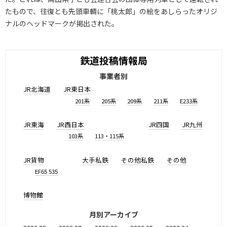
たもので、往復とも先頭車輌に「桃太郎」の絵をあしらったオリジ
ナルのヘッドマークが掲出された。
鉄道投稿情報局
事業者別
JR北海道
JR東日本
201系
205系
209系
211系
E233系
JR東海
JR西日本
JR四国
JR九州
103系
113・115系
JR貨物
大手私鉄
その他私鉄
その他
EF65 535
博物館
月別アーカイブ