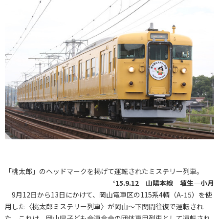
「桃太郎」のヘッドマークを掲げて運転されたミステリー列車。
‘15.9.12 山陽本線 埴生―小月
9月12日から13日にかけて、岡山電車区の115系4輌（A-15）を使
用した〈桃太郎ミステリー列車〉が岡山～下関間往復で運転され
た。これは、岡山県子ども会連合会の団体専用列車として運転され