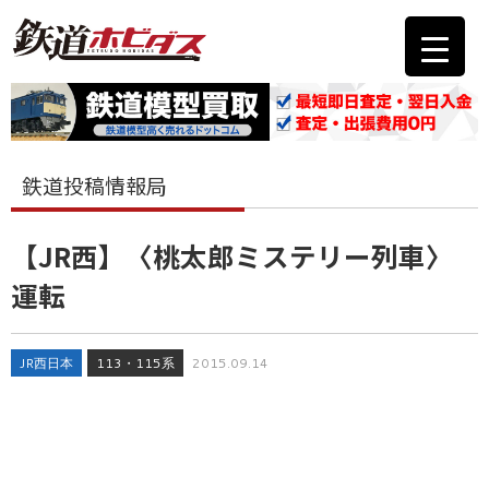
鉄道投稿情報局
【JR西】〈桃太郎ミステリー列車〉
運転
JR西日本
113・115系
2015.09.14