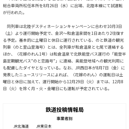
総合車両所松任本所を8月26日（水）に出場、北陸本線にて試運転
が行われた。
同列車は北陸デスティネーションキャンペーンに合わせ10月3日
（土）より運行開始予定で、金沢～和倉温泉間を1日あたり2往復す
る予定。基本的に土曜日と休日に運行されている、のと鉄道の観光
列車〈のと里山里海号〉とは、全列車が和倉温泉と七尾で連絡する
ほか、〈花嫁のれん1号〉は和倉温泉で北鉄能登バス運行の「能登半
島定期観光バス”のと恋路号”」に連絡、奥能登地域への観光利用に
も配慮したダイヤとなっている。なお、JR西日本が8月7日（金）に
発表したニュースリリースによれば、〈花嫁のれん〉の運転日は土
曜日と休日に加えて、運行開始から12月29日（火）までは、12月8
日（火）を除く月・火・金曜日にも運転が予定されている。
鉄道投稿情報局
事業者別
JR北海道
JR東日本