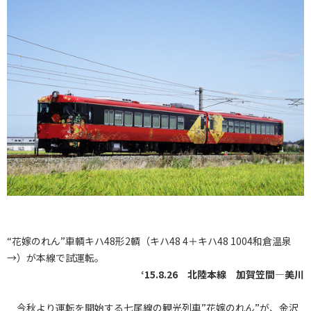
“花嫁のれん”車輌キハ48形2輌（キハ48 4＋キハ48 1004和倉温泉
→）が本線で試運転。
‘15.8.26 北陸本線 加賀笠間―美川
今秋より運転を開始する七尾線の観光列車”花嫁のれん”が、金沢