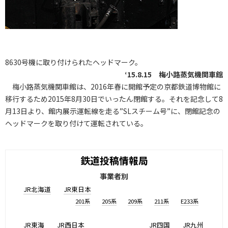
8630号機に取り付けられたヘッドマーク。
‘15.8.15 梅小路蒸気機関車館
梅小路蒸気機関車館は、2016年春に開館予定の京都鉄道博物館に
移行するため2015年8月30日でいったん閉館する。それを記念して8
月13日より、館内展示運転線を走る”SLスチーム号”に、閉館記念の
ヘッドマークを取り付けて運転されている。
鉄道投稿情報局
事業者別
JR北海道
JR東日本
201系
205系
209系
211系
E233系
JR東海
JR西日本
JR四国
JR九州