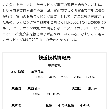
のお魚」をテーマにしたラッピング電車の運行を始めた。これは、
とやま市漁業協同組合や富山県、富山市でつくる富山市産地協議会
が行う「富山のお魚ラッピング事業」として、昨年に続き実施され
たもの。ラッピング電車は昨年と同じくTLR0600形のTLR0606（ブ
ルー）で、デザインは漁師が網を引き、ホタルイカ、シロエビ、カ
ニといった魚介類を獲る様子が描かれていている。なお、この電車
のラッピングは9月23日までの予定となっている。
鉄道投稿情報局
事業者別
JR北海道
JR東日本
201系
205系
209系
211系
E233系
JR東海
JR西日本
JR四国
JR九州
103系
113・115系
JR貨物
大手私鉄
その他私鉄
その他